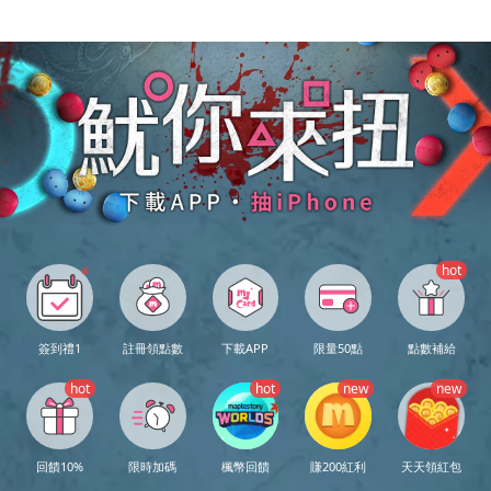
hot
●
簽到禮1
註冊領點數
下載APP
限量50點
點數補給
hot
hot
new
new
回饋10%
限時加碼
楓幣回饋
賺200紅利
天天領紅包